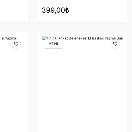
399,00₺
YENİ