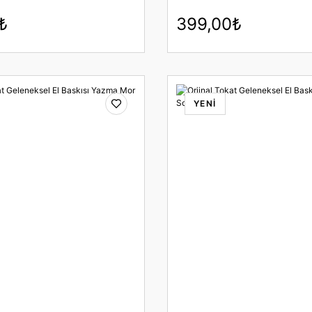
₺
399,00₺
YENİ