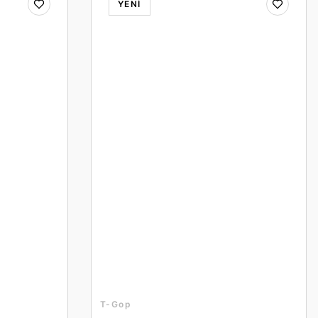
YENİ
T-Gop