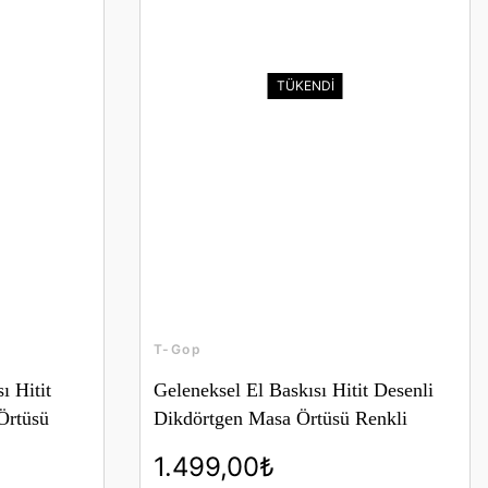
TÜKENDİ
T-Gop
ı Hitit
Geleneksel El Baskısı Hitit Desenli
Örtüsü
Dikdörtgen Masa Örtüsü Renkli
1.499,00₺