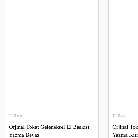
T-Gop
T-Gop
Orjinal Tokat Geleneksel El Baskısı
Orjinal Tok
Yazma Beyaz
Yazma Kır