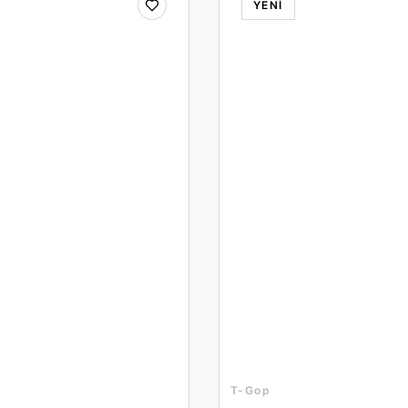
YENİ
T-Gop