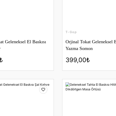
T-Gop
at Geleneksel El Baskısı
Orjinal Tokat Geleneksel E
r
Yazma Somon
₺
399,00₺