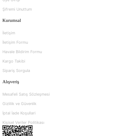
Şifremi Unuttum
Kurumsal
İletişim
İletişim Formu
Havale Bildirim Formu
Kargo Takibi
Sipariş Sorgula
Alışveriş
Mesafeli Satış Sözleşmesi
Gizlilik ve Güvenlik
İptal İade Koşullari
Kişisel Veriler Politikası