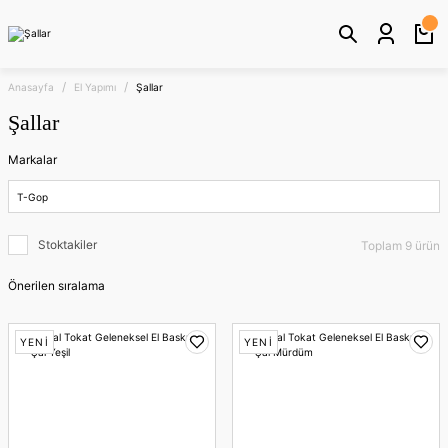
Anasayfa
El Yapımı
Şallar
Şallar
Markalar
T-Gop
Stoktakiler
Toplam 9 ürün
YENİ
YENİ