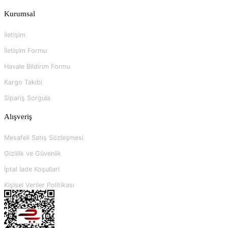
Kurumsal
İletişim
İletişim Formu
Havale Bildirim Formu
Kargo Takibi
Sipariş Sorgula
Alışveriş
Mesafeli Satış Sözleşmesi
Gizlilik ve Güvenlik
İptal İade Koşullari
Kişisel Veriler Politikası