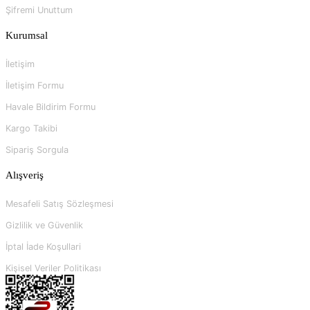
Şifremi Unuttum
Kurumsal
İletişim
İletişim Formu
Havale Bildirim Formu
Kargo Takibi
Sipariş Sorgula
Alışveriş
Mesafeli Satış Sözleşmesi
Gizlilik ve Güvenlik
İptal İade Koşullari
Kişisel Veriler Politikası