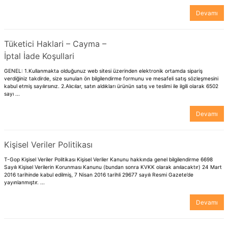
Devamı
Tüketici Haklari – Cayma –
İptal İade Koşullari
GENEL: 1.Kullanmakta olduğunuz web sitesi üzerinden elektronik ortamda sipariş
verdiğiniz takdirde, size sunulan ön bilgilendirme formunu ve mesafeli satış sözleşmesini
kabul etmiş sayılırsınız. 2.Alıcılar, satın aldıkları ürünün satış ve teslimi ile ilgili olarak 6502
sayı ...
Devamı
Kişisel Veriler Politikası
T-Gop Kişisel Veriler Politikası Kişisel Veriler Kanunu hakkında genel bilgilendirme 6698
Sayılı Kişisel Verilerin Korunması Kanunu (bundan sonra KVKK olarak anılacaktır) 24 Mart
2016 tarihinde kabul edilmiş, 7 Nisan 2016 tarihli 29677 sayılı Resmi Gazete’de
yayınlanmıştır. ...
Devamı