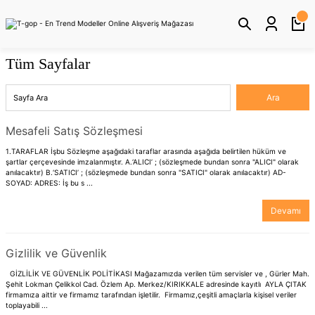
Tüm Sayfalar
Mesafeli Satış Sözleşmesi
1.TARAFLAR İşbu Sözleşme aşağıdaki taraflar arasında aşağıda belirtilen hüküm ve
şartlar çerçevesinde imzalanmıştır. A.‘ALICI’ ; (sözleşmede bundan sonra "ALICI" olarak
anılacaktır) B.‘SATICI’ ; (sözleşmede bundan sonra "SATICI" olarak anılacaktır) AD-
SOYAD: ADRES: İş bu s ...
Devamı
Gizlilik ve Güvenlik
GİZLİLİK VE GÜVENLİK POLİTİKASI Mağazamızda verilen tüm servisler ve , Gürler Mah.
Şehit Lokman Çelikkol Cad. Özlem Ap. Merkez/KIRIKKALE adresinde kayıtlı AYLA ÇITAK
firmamıza aittir ve firmamız tarafından işletilir. Firmamız,çeşitli amaçlarla kişisel veriler
toplayabili ...