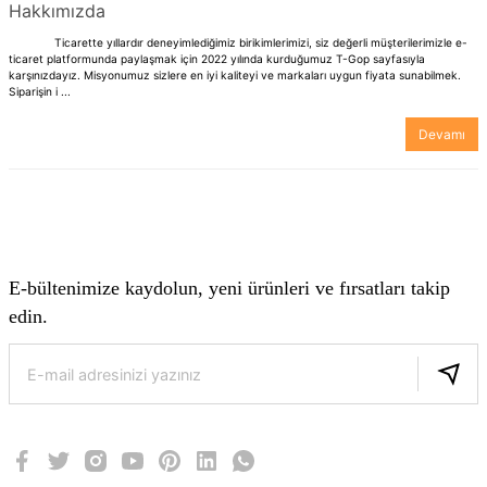
Hakkımızda
Ticarette yıllardır deneyimlediğimiz birikimlerimizi, siz değerli müşterilerimizle e-
ticaret platformunda paylaşmak için 2022 yılında kurduğumuz T-Gop sayfasıyla
karşınızdayız. Misyonumuz sizlere en iyi kaliteyi ve markaları uygun fiyata sunabilmek.
Siparişin i ...
Devamı
E-bültenimize kaydolun, yeni ürünleri ve fırsatları takip
edin.