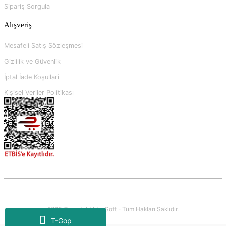
Sipariş Sorgula
Alışveriş
Mesafeli Satış Sözleşmesi
Gizlilik ve Güvenlik
İptal İade Koşullari
Kişisel Veriler Politikası
2023 Copyright IdeaSoft - Tüm Hakları Saklıdır.
T-Gop