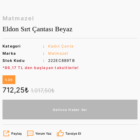
Matmazel
Eldon Sırt Çantası Beyaz
Kategori
Kadın Çanta
Marka
Matmazel
Stok Kodu
222EC889TB
*86,17 TL den başlayan taksitlerle!
%30
712,25₺
1.017,50₺
Gelince Haber Ver
Paylaş
Yorum Yaz
Tavsiye Et