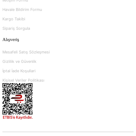
İletişim Formu
Havale Bildirim Formu
Kargo Takibi
Sipariş Sorgula
Alışveriş
Mesafeli Satış Sözleşmesi
Gizlilik ve Güvenlik
İptal İade Koşullari
Kişisel Veriler Politikası