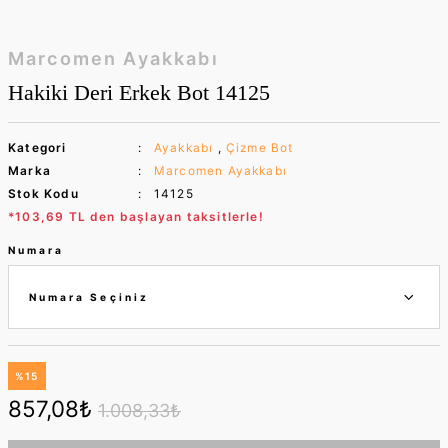
Marcomen Ayakkabı
Hakiki Deri Erkek Bot 14125
Kategori
Ayakkabı
,
Çizme Bot
Marka
Marcomen Ayakkabı
Stok Kodu
14125
*103,69 TL den başlayan taksitlerle!
Numara
%15
857,08₺
1.008,33₺