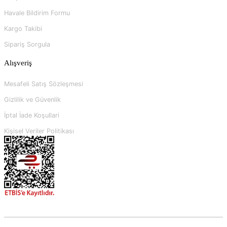
Havale Bildirim Formu
Kargo Takibi
Sipariş Sorgula
Alışveriş
Mesafeli Satış Sözleşmesi
Gizlilik ve Güvenlik
İptal İade Koşullari
Kişisel Veriler Politikası