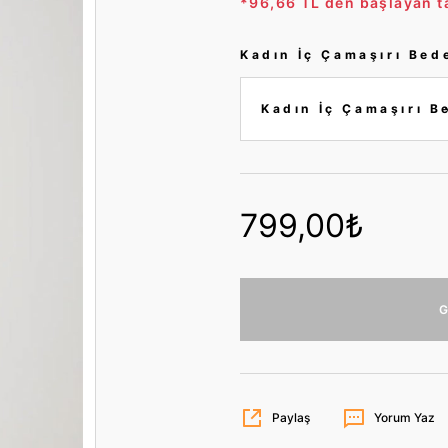
*96,66 TL den başlayan ta
Kadın İç Çamaşırı Bed
799,00₺
G
Paylaş
Yorum Yaz