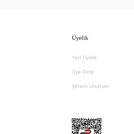
Üyelik
Yeni Üyelik
Üye Girişi
Şifremi Unuttum