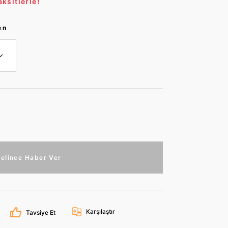
ksitlerle!
en
elince Haber Ver
Karşılaştır
Tavsiye Et