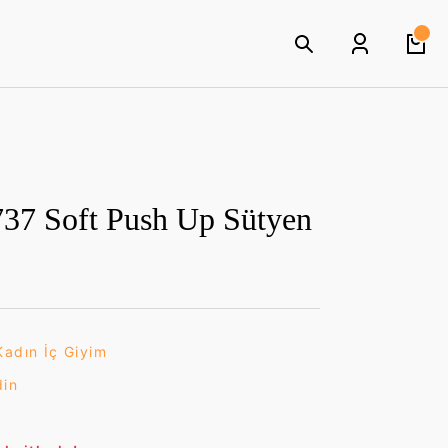
737 Soft Push Up Sütyen
Kadın İç Giyim
din