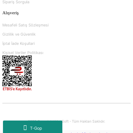
Sipariş Sorgula
Alışveriş
Mesafeli Satış Sözleşmesi
Gizlilik ve Güvenlik
İptal İade Koşullari
Kişisel Veriler Politikası
2023 Copyright IdeaSoft - Tüm Hakları Saklıdır.
T-Gop