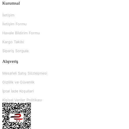
Kurumsal
İletişim
İletişim Formu
Havale Bildirim Formu
Kargo Takibi
Sipariş Sorgula
Alışveriş
Mesafeli Satış Sözleşmesi
Gizlilik ve Güvenlik
İptal İade Koşullari
Kişisel Veriler Politikası