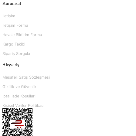
Kurumsal
İletişim
İletişim Formu
Havale Bildirim Formu
Kargo Takibi
Sipariş Sorgula
Alışveriş
Mesafeli Satış Sözleşmesi
Gizlilik ve Güvenlik
İptal İade Koşullari
Kişisel Veriler Politikası